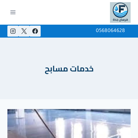
Ski
t
conten
0568064628
خدمات مسابح