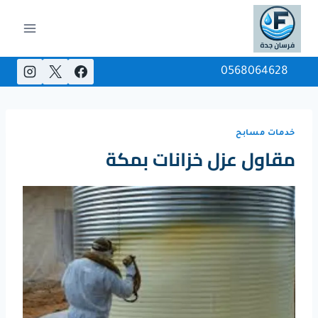
Ski
t
conten
0568064628
خدمات مسابح
مقاول عزل خزانات بمكة