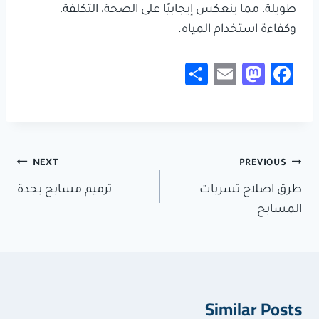
طويلة، مما ينعكس إيجابيًا على الصحة، التكلفة،
وكفاءة استخدام المياه.
S
E
M
Fa
h
m
as
ce
ar
ail
to
b
e
d
o
تصفّح
o
ok
NEXT
PREVIOUS
المقالات
n
طرق اصلاح تسربات
ترميم مسابح بجدة
المسابح
Similar Posts